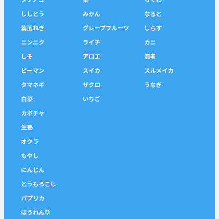
ししとう
みかん
なると
紫玉ねぎ
グレープフルーツ
しらす
ニンニク
ライチ
カニ
しそ
アロエ
海老
ピーマン
スイカ
スルメイカ
タマネギ
ザクロ
うなぎ
白菜
いちご
カボチャ
生姜
オクラ
もやし
にんじん
とうもろこし
パプリカ
ほうれん草