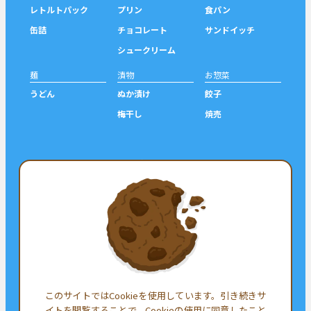
レトルトパック
プリン
食パン
缶詰
チョコレート
サンドイッチ
シュークリーム
麺
漬物
お惣菜
うどん
ぬか漬け
餃子
梅干し
焼売
シェア
ツイート
シェア
フォロー
このサイトではCookieを使用しています。引き続きサ
イトを閲覧することで、Cookieの使用に同意したこと