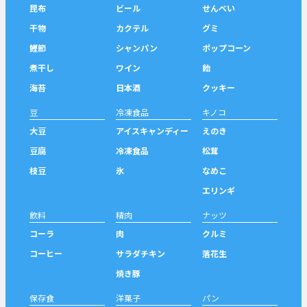
昆布
ビール
せんべい
干物
カクテル
グミ
鰹節
シャンパン
ポップコーン
煮干し
ワイン
飴
海苔
日本酒
クッキー
豆
冷凍食品
キノコ
大豆
アイスキャンディー
えのき
豆腐
冷凍食品
松茸
枝豆
氷
なめこ
エリンギ
飲料
精肉
ナッツ
コーラ
肉
クルミ
コーヒー
サラダチキン
落花生
焼き豚
保存食
洋菓子
パン