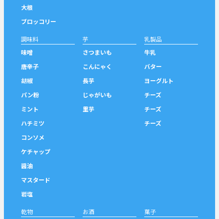
大根
ブロッコリー
調味料
芋
乳製品
味噌
さつまいも
牛乳
唐辛子
こんにゃく
バター
胡椒
長芋
ヨーグルト
パン粉
じゃがいも
チーズ
ミント
里芋
チーズ
ハチミツ
チーズ
コンソメ
ケチャップ
醤油
マスタード
岩塩
乾物
お酒
菓子