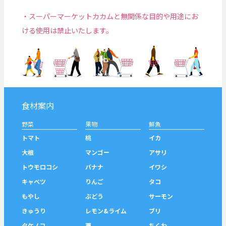
・スーパーマーケットカカムと無関係な目的や用途にお
ける使用は禁止いたします。
食材案内
野菜
果物
鮮魚
トマト
桃
イカ
大根
マンゴー
アサリ
トウモロコシ
バナナ
イワシ
キャベツ
りんご
タコ
もやし
ぶどう
サーモン
きゅうり
レモン&ライム
ブリ
タケノコ
栗
ちくわ