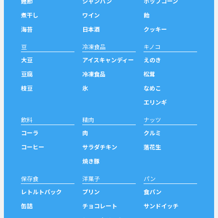
鰹節
シャンパン
ポップコーン
煮干し
ワイン
飴
海苔
日本酒
クッキー
豆
冷凍食品
キノコ
大豆
アイスキャンディー
えのき
豆腐
冷凍食品
松茸
枝豆
氷
なめこ
エリンギ
飲料
精肉
ナッツ
コーラ
肉
クルミ
コーヒー
サラダチキン
落花生
焼き豚
保存食
洋菓子
パン
レトルトパック
プリン
食パン
缶詰
チョコレート
サンドイッチ