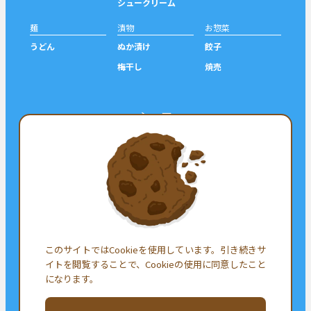
シュークリーム
麺
漬物
お惣菜
うどん
ぬか漬け
餃子
梅干し
焼売
シェア
ツイート
シェア
フォロー
このサイトではCookieを使用しています。引き続きサ
イトを閲覧することで、Cookieの使用に同意したこと
になります。