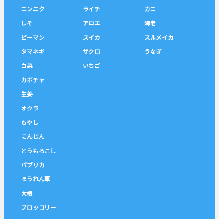
ニンニク
ライチ
カニ
しそ
アロエ
海老
ピーマン
スイカ
スルメイカ
タマネギ
ザクロ
うなぎ
白菜
いちご
カボチャ
生姜
オクラ
もやし
にんじん
とうもろこし
パプリカ
ほうれん草
大根
ブロッコリー