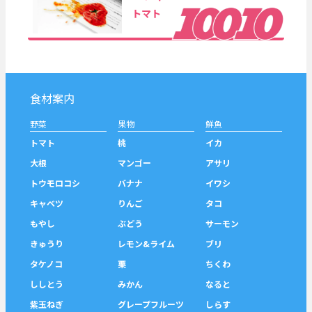
トマト
食材案内
野菜
果物
鮮魚
トマト
桃
イカ
大根
マンゴー
アサリ
トウモロコシ
バナナ
イワシ
キャベツ
りんご
タコ
もやし
ぶどう
サーモン
きゅうり
レモン&ライム
ブリ
タケノコ
栗
ちくわ
ししとう
みかん
なると
紫玉ねぎ
グレープフルーツ
しらす