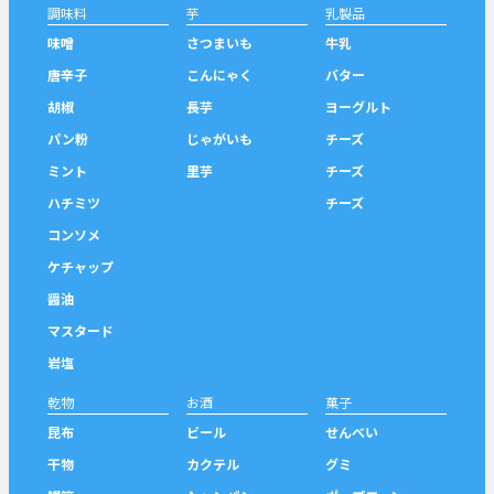
調味料
芋
乳製品
味噌
さつまいも
牛乳
唐辛子
こんにゃく
バター
胡椒
長芋
ヨーグルト
パン粉
じゃがいも
チーズ
ミント
里芋
チーズ
ハチミツ
チーズ
コンソメ
ケチャップ
醤油
マスタード
岩塩
乾物
お酒
菓子
昆布
ビール
せんべい
干物
カクテル
グミ