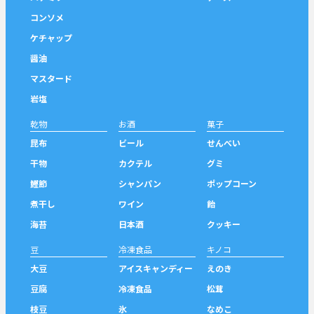
コンソメ
ケチャップ
醤油
マスタード
岩塩
乾物
お酒
菓子
昆布
ビール
せんべい
干物
カクテル
グミ
鰹節
シャンパン
ポップコーン
煮干し
ワイン
飴
海苔
日本酒
クッキー
豆
冷凍食品
キノコ
大豆
アイスキャンディー
えのき
豆腐
冷凍食品
松茸
枝豆
氷
なめこ