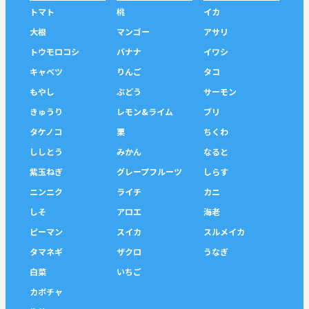
トマト
桃
イカ
大根
マンゴー
アサリ
トウモロコシ
バナナ
イワシ
キャベツ
りんご
タコ
もやし
ぶどう
サーモン
きゅうり
レモン&ライム
ブリ
タケノコ
栗
ちくわ
ししとう
みかん
なると
紫玉ねぎ
グレープフルーツ
しらす
ニンニク
ライチ
カニ
しそ
アロエ
海老
ピーマン
スイカ
スルメイカ
タマネギ
ザクロ
うなぎ
白菜
いちご
カボチャ