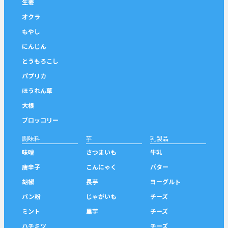
生姜
オクラ
もやし
にんじん
とうもろこし
パプリカ
ほうれん草
大根
ブロッコリー
調味料
芋
乳製品
味噌
さつまいも
牛乳
唐辛子
こんにゃく
バター
胡椒
長芋
ヨーグルト
パン粉
じゃがいも
チーズ
ミント
里芋
チーズ
ハチミツ
チーズ