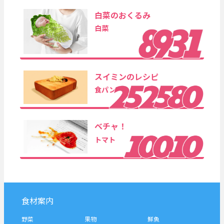
白菜のおくるみ
白菜
スイミンのレシピ
食パン
ベチャ！
トマト
食材案内
野菜
果物
鮮魚