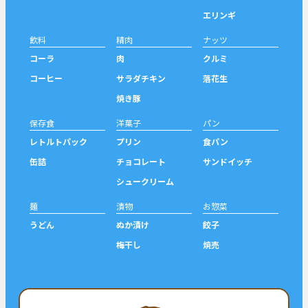
エリンギ
飲料
精肉
ナッツ
コーラ
肉
クルミ
コーヒー
サラダチキン
落花生
焼き豚
保存食
洋菓子
パン
レトルトパック
プリン
食パン
缶詰
チョコレート
サンドイッチ
シュークリーム
麺
漬物
お惣菜
うどん
ぬか漬け
餃子
梅干し
焼売
シェア