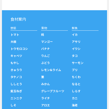
食材案内
野菜
果物
鮮魚
トマト
桃
イカ
大根
マンゴー
アサリ
トウモロコシ
バナナ
イワシ
キャベツ
りんご
タコ
もやし
ぶどう
サーモン
きゅうり
レモン&ライム
ブリ
タケノコ
栗
ちくわ
ししとう
みかん
なると
紫玉ねぎ
グレープフルーツ
しらす
ニンニク
ライチ
カニ
しそ
アロエ
海老