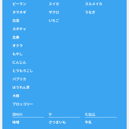
ピーマン
スイカ
スルメイカ
タマネギ
ザクロ
うなぎ
白菜
いちご
カボチャ
生姜
オクラ
もやし
にんじん
とうもろこし
パプリカ
ほうれん草
大根
ブロッコリー
調味料
芋
乳製品
味噌
さつまいも
牛乳