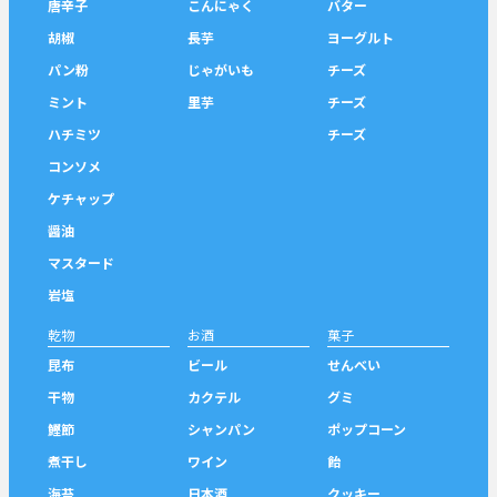
唐辛子
こんにゃく
バター
胡椒
長芋
ヨーグルト
パン粉
じゃがいも
チーズ
ミント
里芋
チーズ
ハチミツ
チーズ
コンソメ
ケチャップ
醤油
マスタード
岩塩
乾物
お酒
菓子
昆布
ビール
せんべい
干物
カクテル
グミ
鰹節
シャンパン
ポップコーン
煮干し
ワイン
飴
海苔
日本酒
クッキー