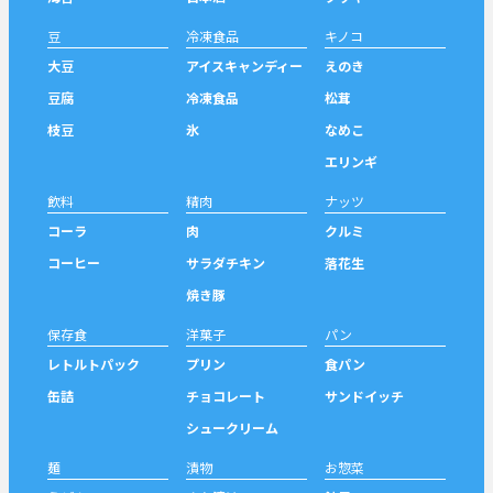
豆
冷凍食品
キノコ
大豆
アイスキャンディー
えのき
豆腐
冷凍食品
松茸
枝豆
氷
なめこ
エリンギ
飲料
精肉
ナッツ
コーラ
肉
クルミ
コーヒー
サラダチキン
落花生
焼き豚
保存食
洋菓子
パン
レトルトパック
プリン
食パン
缶詰
チョコレート
サンドイッチ
シュークリーム
麺
漬物
お惣菜