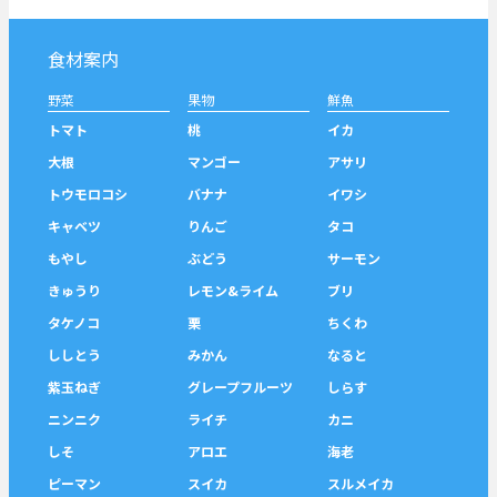
食材案内
野菜
果物
鮮魚
トマト
桃
イカ
大根
マンゴー
アサリ
トウモロコシ
バナナ
イワシ
キャベツ
りんご
タコ
もやし
ぶどう
サーモン
きゅうり
レモン&ライム
ブリ
タケノコ
栗
ちくわ
ししとう
みかん
なると
紫玉ねぎ
グレープフルーツ
しらす
ニンニク
ライチ
カニ
しそ
アロエ
海老
ピーマン
スイカ
スルメイカ