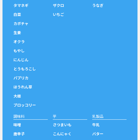
タマネギ
ザクロ
うなぎ
白菜
いちご
カボチャ
生姜
オクラ
もやし
にんじん
とうもろこし
パプリカ
ほうれん草
大根
ブロッコリー
調味料
芋
乳製品
味噌
さつまいも
牛乳
唐辛子
こんにゃく
バター