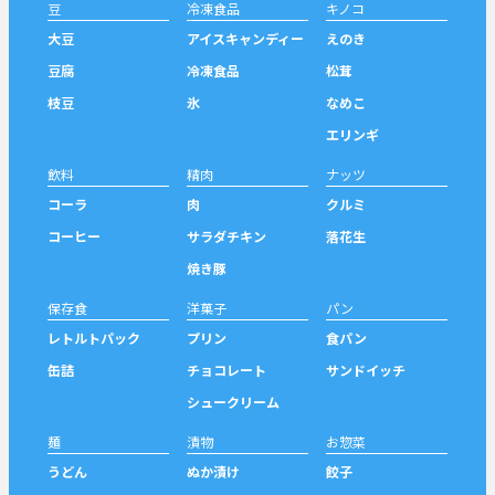
豆
冷凍食品
キノコ
大豆
アイスキャンディー
えのき
豆腐
冷凍食品
松茸
枝豆
氷
なめこ
エリンギ
飲料
精肉
ナッツ
コーラ
肉
クルミ
コーヒー
サラダチキン
落花生
焼き豚
保存食
洋菓子
パン
レトルトパック
プリン
食パン
缶詰
チョコレート
サンドイッチ
シュークリーム
麺
漬物
お惣菜
うどん
ぬか漬け
餃子