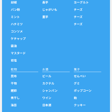
胡椒
長芋
ヨーグルト
パン粉
じゃがいも
チーズ
ミント
里芋
チーズ
ハチミツ
チーズ
コンソメ
ケチャップ
醤油
マスタード
岩塩
乾物
お酒
菓子
昆布
ビール
せんべい
干物
カクテル
グミ
鰹節
シャンパン
ポップコーン
煮干し
ワイン
飴
海苔
日本酒
クッキー