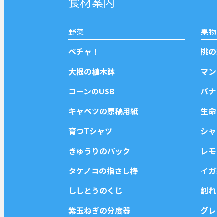
食材案内
野菜
果物
ベチャ！
桃の
大根の植木鉢
マン
コーンのUSB
バナ
キャベツの原稿用紙
生命
育つTシャツ
シャ
きゅうりのパック
レモ
タケノコの指さし棒
イガ
ししとうのくじ
割れ
紫玉ねぎの分度器
グ