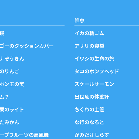
鮮魚
鏡
イカの輪ゴム
ゴーのクッションカバー
アサリの寝袋
ナぞうきん
イワシの生命の旅
のりんご
タコのポンプヘッド
ボン玉の実
スケールサーモン
ム？
出世魚の体重計
栗のライト
ちくわの土管
たみかん
な行のなると
レープフルーツの扇風機
かみだけしらす