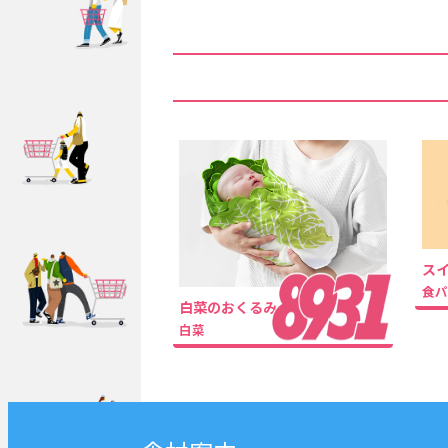
ス
食
白菜のおくるみ
白菜