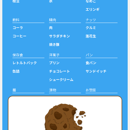
枝豆
氷
なめこ
エリンギ
飲料
精肉
ナッツ
コーラ
肉
クルミ
コーヒー
サラダチキン
落花生
焼き豚
保存食
洋菓子
パン
レトルトパック
プリン
食パン
缶詰
チョコレート
サンドイッチ
シュークリーム
麺
漬物
お惣菜
うどん
ぬか漬け
餃子
梅干し
焼売
シェア