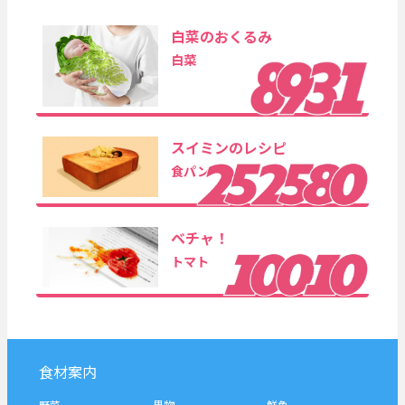
白菜のおくるみ
白菜
スイミンのレシピ
食パン
ベチャ！
トマト
食材案内
野菜
果物
鮮魚