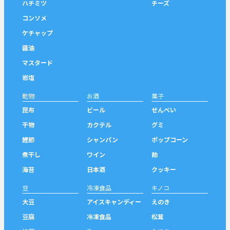
ハチミツ
チーズ
コンソメ
ケチャップ
醤油
マスタード
岩塩
乾物
お酒
菓子
昆布
ビール
せんべい
干物
カクテル
グミ
鰹節
シャンパン
ポップコーン
煮干し
ワイン
飴
海苔
日本酒
クッキー
豆
冷凍食品
キノコ
大豆
アイスキャンディー
えのき
豆腐
冷凍食品
松茸