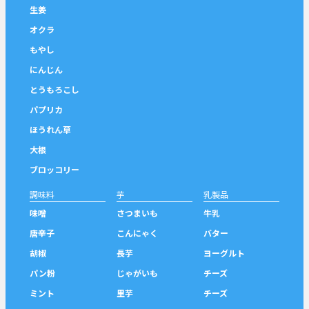
生姜
オクラ
もやし
にんじん
とうもろこし
パプリカ
ほうれん草
大根
ブロッコリー
調味料
芋
乳製品
味噌
さつまいも
牛乳
唐辛子
こんにゃく
バター
胡椒
長芋
ヨーグルト
パン粉
じゃがいも
チーズ
ミント
里芋
チーズ