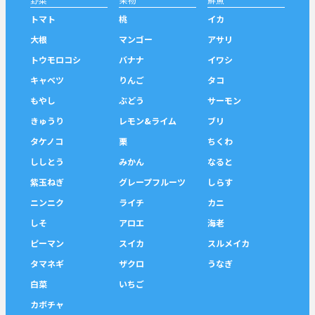
トマト
桃
イカ
大根
マンゴー
アサリ
トウモロコシ
バナナ
イワシ
キャベツ
りんご
タコ
もやし
ぶどう
サーモン
きゅうり
レモン&ライム
ブリ
タケノコ
栗
ちくわ
ししとう
みかん
なると
紫玉ねぎ
グレープフルーツ
しらす
ニンニク
ライチ
カニ
しそ
アロエ
海老
ピーマン
スイカ
スルメイカ
タマネギ
ザクロ
うなぎ
白菜
いちご
カボチャ