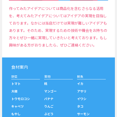
作ってみたアイデアについては商品化を含むさらなる活用
を、考えてみたアイデアについてはアイデアの実現を目指し
ております。なかには当店だけでは実現が難しいアイデアも
あります。そのため、実現するための技術や機会をお持ちの
方々とぜひ一緒に実現していきたいと考えております。もし
興味がある方がおりましたら、ぜひご連絡ください。
食材案内
野菜
果物
鮮魚
トマト
桃
イカ
大根
マンゴー
アサリ
トウモロコシ
バナナ
イワシ
キャベツ
りんご
タコ
もやし
ぶどう
サーモン