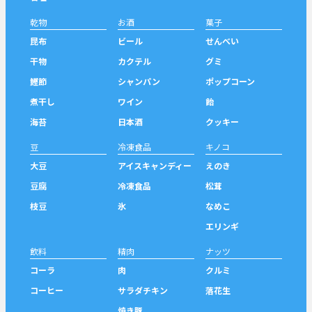
乾物
お酒
菓子
昆布
ビール
せんべい
干物
カクテル
グミ
鰹節
シャンパン
ポップコーン
煮干し
ワイン
飴
海苔
日本酒
クッキー
豆
冷凍食品
キノコ
大豆
アイスキャンディー
えのき
豆腐
冷凍食品
松茸
枝豆
氷
なめこ
エリンギ
飲料
精肉
ナッツ
コーラ
肉
クルミ
コーヒー
サラダチキン
落花生
焼き豚