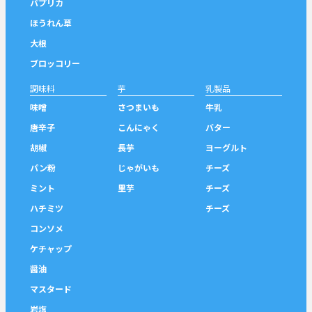
パプリカ
ほうれん草
大根
ブロッコリー
調味料
芋
乳製品
味噌
さつまいも
牛乳
唐辛子
こんにゃく
バター
胡椒
長芋
ヨーグルト
パン粉
じゃがいも
チーズ
ミント
里芋
チーズ
ハチミツ
チーズ
コンソメ
ケチャップ
醤油
マスタード
岩塩