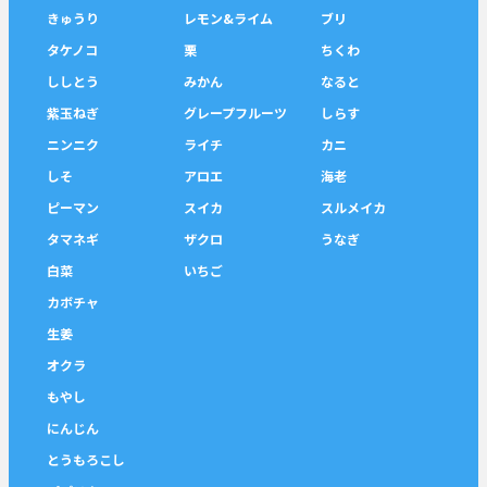
きゅうり
レモン&ライム
ブリ
タケノコ
栗
ちくわ
ししとう
みかん
なると
紫玉ねぎ
グレープフルーツ
しらす
ニンニク
ライチ
カニ
しそ
アロエ
海老
ピーマン
スイカ
スルメイカ
タマネギ
ザクロ
うなぎ
白菜
いちご
カボチャ
生姜
オクラ
もやし
にんじん
とうもろこし