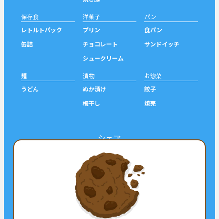
保存食
洋菓子
パン
レトルトパック
プリン
食パン
缶詰
チョコレート
サンドイッチ
シュークリーム
麺
漬物
お惣菜
うどん
ぬか漬け
餃子
梅干し
焼売
シェア
ツイート
シェア
フォロー